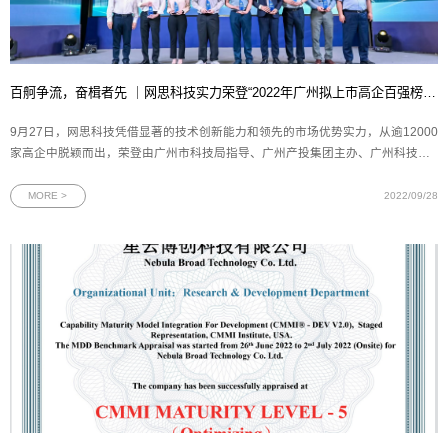
百舸争流，奋楫者先 ｜网思科技实力荣登“2022年广州拟上市高企百强榜单”
9月27日，网思科技凭借显著的技术创新能力和领先的市场优势实力，从逾12000
家高企中脱颖而出，荣登由广州市科技局指导、广州产投集团主办、广州科技金
融集团主承办的“2022年广州拟上市高企百强榜单”。广州市科技局党组书记弓鸿
午、广州市地方金融监督管理局副局长徐秀彬、广州市中小企业局局长叶华东、
MORE >
2022/09/28
广州产