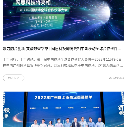
聚力融合创新 共谱数智华章 | 网思科技即将亮相中国移动全球合作伙伴大会十年盛会！
十年同行，十年跨越。第十届中国移动全球合作伙伴大会将于2022年11月3-5日
在中国广州保利世贸博览馆召开。网思科技继续携手中国移动，以“聚力融合创新
共谱数智华章”为主题，与更多合作伙伴及客户分享网思科技在数字孪生与5G技术
方面深耕的技术成果。深耕行业应用，共赢5G未来作为中国移动每年规模最大、
MORE >
2022/10/11
最具影响力的盛会