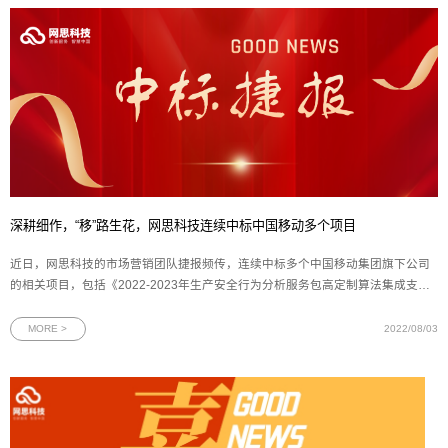
深耕细作，“移”路生花，网思科技连续中标中国移动多个项目
近日，网思科技的市场营销团队捷报频传，连续中标多个中国移动集团旗下公司
的相关项目，包括《2022-2023年生产安全行为分析服务包高定制算法集成支撑
服务项目》、《中国移动河南公司2022年全省分公司中台运营支撑服务项目》
等。此前，网思科技与中国移动已在智慧工程质检、智慧企业管理、打造5G智慧
MORE >
2022/08/03
展厅、保障信息安全等业务