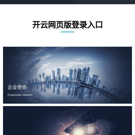
开云网页版登录入口
COMPANY CULUTURE
企业使命
Corporate mission