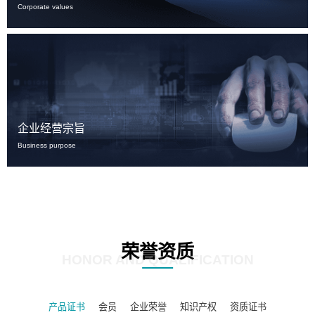
Corporate values
企业经营宗旨
Business purpose
荣誉资质
HONOR AND QUALIFICATION
产品证书
会员
企业荣誉
知识产权
资质证书