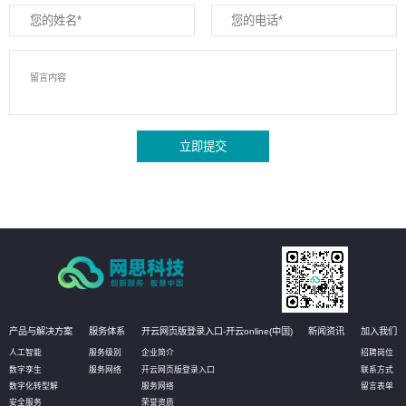
立即提交
产品与解决方案
服务体系
开云网页版登录入口-开云online(中国)
新闻资讯
加入我们
人工智能
服务级别
企业简介
招聘岗位
数字孪生
服务网络
开云网页版登录入口
联系方式
数字化转型解
服务网络
留言表单
安全服务
荣誉资质