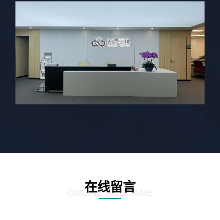
在线留言
ONLINE MESSAGE