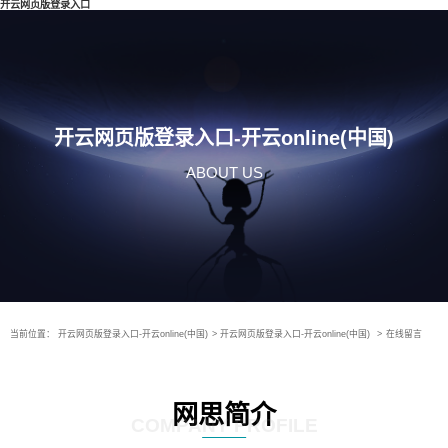
开云网页版登录入口
开云网页版登录入口-开云online(中国)
ABOUT US
当前位置：
开云网页版登录入口-开云online(中国)
>
开云网页版登录入口-开云online(中国)
>
在线留言
网思简介
COMPANY PROFILE