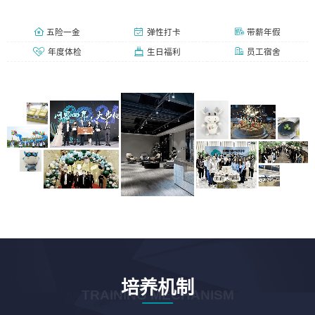
五险一金
弹性打卡
带薪年假
年度体检
生日福利
员工宿舍
培养机制
TRAINING MECHANISM