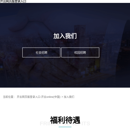
开云网页版登录入口
加入我们
社会招聘
校园招聘
当前位置：
开云网页版登录入口-开云online(中国)
>
加入我们
福利待遇
FRINGE BENEFITS