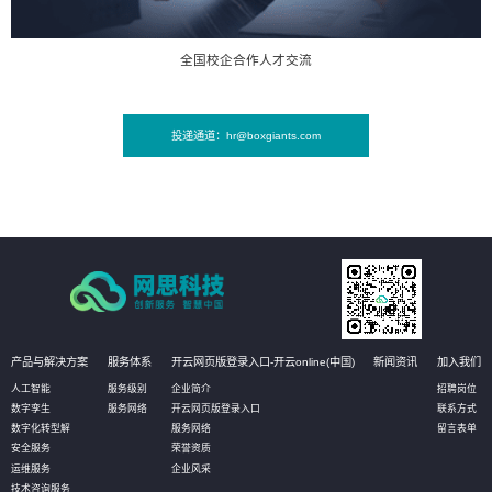
全国校企合作人才交流
投递通道：hr@boxgiants.com
产品与解决方案
服务体系
开云网页版登录入口-开云online(中国)
新闻资讯
加入我们
人工智能
服务级别
企业简介
招聘岗位
数字孪生
服务网络
开云网页版登录入口
联系方式
数字化转型解
服务网络
留言表单
安全服务
荣誉资质
运维服务
企业风采
技术咨询服务