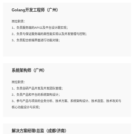
1、本科以上相关专业毕业，拥有三年以上相关数据工作经验经验。
Golang开发工程师（广州）
2、熟悉PostgreSQL、redis、MongoDB、ElasticSearch等开源数据库运维管理，
拥有开发经验优先。
岗位职责：
3、熟悉Oracle、MySQL、SQLServer中一种或多种优先。
1、负责服务端的API以及平台设计跟实现；
4、熟悉Hadoop、HBASE、Spark等大数据平台优先。
2、负责与保证服务端的高性能实现以及并发管理与控制；
5、熟悉linux或任意一种unix操作系统，如有较强操作系统侧工作经验者优先。
3、负责配合前端界面进行功能对接；
6、具备丰富的项目实施经验，较强的自我学习能力。
7、责任心强，为人友好，沟通能力强，具有良好的团队意识。
岗位要求：
1、本科及以上学历，计算机相关专业；
系统架构师（广州）
2、1年以上Golang开发工作经验，能独立完成相应项目开发；
3、基础扎实、熟悉数据结构与算法，熟悉多线程、多进程、IO复用等并发编程思维
岗位职责：
与实现，熟悉常用开源框架及设计模式；
1、负责自研产品开发及开发团队管理；
4、熟悉Golang、连接池、消息队列等组件使用、熟悉后端开发、测试、调试流程
2、负责产品和平台的系统架构设计；
跟工具使用；
3、参与产品与项目的业务分析、技术方案、系统架构设计、技术选型、技术攻关与
5、对技术有激情，喜欢钻研，能快速接受和掌握新技术，学习能力和工作责任心
核心功能设计与实现；
强，良好的沟通表达能力和团队协作能力。
4、根据业务及技术发展，做前瞻性的技术分析、研究及应用；
5、根据业务架构设计与业务需求，上接业务设计下接系统设计，编写系统概要设
计，指导技术骨干进行系统详细设计。
解决方案经理/总监（成都/济南）