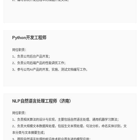
4、有较强的系统需求分析、文档编写能力、沟通能力；
5、具备与多团队合作的经验，良好团队协作精神；
岗位要求：
1、全日制本科及以上学历，计算机相关专业毕业，一年以上前端开发工作经验；
2、熟练掌握HTML、CSS、JavaScript等web相关技术；
Python开发工程师
3、熟悉react/vue/angular任何一种前端框架，熟悉react优先；
4、熟悉webpack配置和git操作；
岗位职责：
5、善于沟通，具有团队意识；
1、负责公司后台产品开发；
2、负责公司后端产品的性能调优工作；
3、参与公司AI产品的开发、实施、测试文档编写工作。
岗位要求:
1、计算机相关专业，本科及以上学历，2年以上后端开发经验，有过运营商项目经
NLP自然语言处理工程师（济南）
验的更佳；
2、熟练python编程语言，熟悉服务端开发流程，熟悉常见的算法和数据结构；
岗位职责：
3、熟悉数据库开发，熟悉Mysql、Oracle、MongoDb数据库应用开发其中一种；
1、负责相关算法的设计与实现，主要包括自然语言处理、通用机器学习算法；
4、熟悉Python Wed框架（Django/Flask...）代码能力优秀，熟悉编码规范和具备
2、负责大规模文本数据库处理，包括生文本预处理，句法分析，命名实体识别，文
良好的文档编写能力）；
本分类与文本摘要生成；
5、沟通表达能力强，具备团队协作能力。
3、跟踪自然语言处理的前沿技术和业界先进的模型应用；