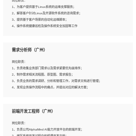
岗位职责：
4、在剪辑上会思考，有一定编导思维；
1、为客户提供基于Linux系统的运维支撑服务；
5、踏实， 勤奋，愿意在工作中不断学习，提高自我；
2、解答客户针对Linux及开源软件系统的咨询需求；
6、能与同事友好相处。
3、提供基于客户场景的自动化运维脚本；
4、操作系统健康巡检及操作系统安全加固等工作
岗位要求：
需求分析师（广州）
1、全日制本科计算机相关专业毕业，3年以上相关工作经验；
2、精通linux操作系统的运行维护，具有故障处理的能力
岗位职责：
3、熟练使用脚本语言，shell/python任一种，熟练使用Ansible
1、负责收集业务部门需求以及需求紧要优先级排序；
4、熟悉linux常见服务、中间件的基本原理、部署以及故障处理，如：Mysql、
2、制作需求相关流程图、原型图、需求报告；
Apache、Nginx、Zabbix、Kafka等
3、负责业务的需求调研、分析和管理工作，对需求文档进行管理；
5、熟悉主流虚拟化技术，如：VMware、KVM
4、发现业务操作流程中的痛点，并提出对应的解决方案；
6、具备网络方面的基础知识，熟悉常见的网络协议，如TCP/IP，转发原理，路由优
5、完成其他上级领导交予的任务和工作。
先级等
7、了解容器技术，熟悉docker或podman
8、有良好的文档编写能力和沟通能力，有RHCE证书优先
前端开发工程师（广州）
岗位要求：
1、本科以上学历，一年以上需求分析相关经验者优先；
岗位职责：
2、熟悉产品及需求规划工具，如:Axure、Xmind、MS Project等；
1、负责公司AlphaMind AI能力开放平台的前端开发；
3、具备良好的交流协调能力，有较强的责任感、工作积极主动；
2、编写系统开发过程中的相遇开发文档；