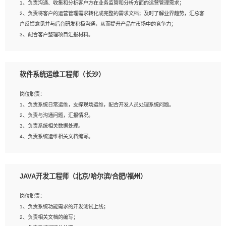
1、负责沟通、收集和分析客户方在业务监管和分析方面的运营管理需求；
4、熟悉OPENCV、HALCON等常用图像处理软件，熟练进行图像处理；
2、负责将客户的运营管理需求转化成完整的需求文档；及时了解业界趋势，汇总客
5、熟悉主流的分类算法、聚类算法和关联分析算法原理，能熟练使用神经网络算法
户反馈意见并与后台研发积极沟通，从而提升产品在市场中的竞争力；
的进行业务建模；
3、配合客户整理项目汇报材料。
6、对OCR领域有深入的研究，熟悉模型调参，压缩和整型化方法；
7、熟悉mysql、oracle、MongoDB、redis等其中一种数据库使用。
岗位要求：
软件系统运维工程师（长沙）
1、3年以上运营或解决方案的工作经验。
2、具备良好的逻辑能力、沟通能力和文字处理能力，能够从海量数据中发现关键特
岗位职责：
征，可独立提出完整的优化方案,并推动方案执行达成结果；熟练使用PPT、
1、负责系统日常运维，支撑现场运维，配合开发人员处理系统问题。
WORD、EXCEL等办公软件；
2、负责与沟通问题，汇报情况。
3、深入理解公司各项AI产品和技术信息；具有较强的文档编写能力，能独立撰写
3、负责系统相关数据处理。
PPT、方案建议书等，面试时需携带个人制作的专业PPT文件进行展示。
4、负责系统运维相关文档编写。
5、负责现场对接客户，沟通事项。
JAVA开发工程师（北京/哈尔滨/合肥/福州）
岗位要求：
1、计算机相关专业本科以上学历，1年以上软件系统运维经验。
岗位职责：
2、精通linux命令。
1、负责系统功能需求的开发测试上线；
3、熟悉oracle、mysql 数据库。
2、负责相关文档的编写；
4、善于沟通，具有良好的团队合作精神和协作能力。