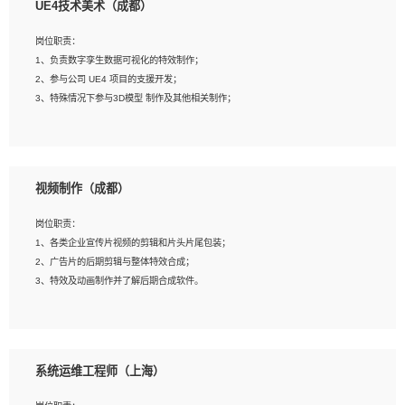
UE4技术美术（成都）
2、熟练掌握 Unity3D 程序开发，精通 C# 语言开发；
3、具有大量插件的使用调试经历，开发测试过 UWP 端程序者优先；
岗位职责：
4、有良好的沟通能力和团队合作意识；
1、负责数字孪生数据可视化的特效制作；
5、开发过 HoloLens 程序者优先。
2、参与公司 UE4 项目的支援开发；
3、特殊情况下参与3D模型 制作及其他相关制作；
岗位要求：
1、全日制本科以上学历，美术、动画相关专业毕业，具有相关效果制作经验2年以
视频制作（成都）
上；
2、熟练掌握 Particle 或 Niagara 制作特效模块；
岗位职责：
3、想象力丰富, 有一定的艺术审美深度；
1、各类企业宣传片视频的剪辑和片头片尾包装；
4、有良好的场景特效搭建功底；
2、广告片的后期剪辑与整体特效合成；
5、熟悉 3Ds Max 或者 Maya；
3、特效及动画制作并了解后期合成软件。
6、有良好的沟通能力和团队合作意识；
7、参与过建筑结构表现相关项目者优先
岗位要求：
1、热爱影视，责任心强，有强烈的兴趣和后期制作的主观能动性；
系统运维工程师（上海）
2、熟练使用After Effect、Photo Shop、熟练掌握视频剪辑和特效包装软件；
3、能对影片后期进行整体调色控制，具备一定审美感；