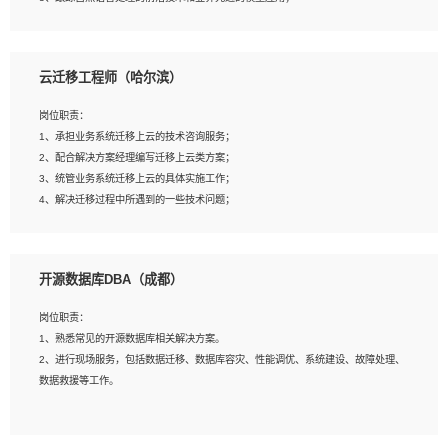
4、负责问答系统的搭建和知识图谱的建立；
云迁移工程师（哈尔滨）
岗位要求：
1、1年及以上自然语言处理方向研究或工作经验，统招本科及以上学历；
岗位职责：
2、熟悉tensorflow，keras，pytorch等常规深度学习框架，快速根据客户需求实现
1、承担业务系统迁移上云的技术咨询服务；
有效的模型；
2、配合解决方案经理编写迁移上云类方案；
3、熟悉掌握至少一种编程语言，如：Python，Java；
3、统管业务系统迁移上云的具体实施工作；
4、 熟悉NLP相关算法与实现；
4、解决迁移过程中所遇到的一些技术问题；
5、至少有一次及以上问答系统的项目实践，熟悉问答系统全流程开发者优先；
6、有较强的问题分析和处理能力，良好的团队合作意识；
7、 参与过相关竞赛或科研项目者优先。
岗位要求：
开源数据库DBA（成都）
1、专科及以上学历，三年以上工作经验，计算机等相关专业；
2、具备常见业务系统资源评估、部署优化和故障排查的能力；
岗位职责：
3、熟悉常见操作系统、存储、网络、 IO 等相关原理；
1、熟悉常见的开源数据库相关解决方案。
4、具有迁移工具实操经验，具备P2V、V2V迁移能力；
2、进行现场服务，包括数据迁移、数据库容灾、性能调优、系统建设、故障处理、
5、熟练华为、VMware虚拟化、云计算及云存储技术；
数据救援等工作。
6、熟悉主流数据库、应用服务器、中间件部署架构和运维方法；
7、具备资源池迁移、应用及数据迁移、异构数据迁移相关经验；
8、具有HCIE/H3CIE/VMware/阿里云等云计算方向认证者优先；
岗位要求：