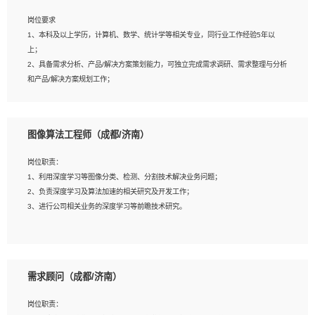
岗位要求
岗位要求：
1、本科及以上学历，计算机、数学、统计学等相关专业，同行业工作经验5年以
1、全日制统招本科及以上学历，计算机相关专业毕业，5年以上开发工作经验；
上；
2、具有扎实的java编程功底和良好的编码习惯，有分布式、多线程及高并发系统开
2、具备需求分析、产品/解决方案策划能力，可独立完成需求调研、需求整理与分析
发经验和性能调优经验尤佳；熟悉JVM调优；掌握基础中间件、基础架构方案和云
和产品/解决方案规划工作；
平台、云产品功能特性，熟练使用相关平台的功能和了解其背后实现机制；
3、逻辑缜密，对用户产品/解决方案体验敏感，对数据敏感，有产品/解决方案意
3、精通主流开发框架经验，精通一门主流开发语言；熟悉主流开源框架源码；
识，有主见，以数据为驱动，以结果为导向；
4、具有一定的大中型项目参与经验，有中间件、基础组件和框架的研发经验，具备
4、具有丰富的AI产品/解决方案解决方案经验，能够针对客户的需求，快速响应输出
研发管理流程建设经验；
图像算法工程师（成都/济南）
相关的解决方案，包括视频分析、图像识别、NLP、OCR、机器学习等；
5、熟悉Spring、Mybatis等开源框架和常用apache组件,熟悉Web服务端开发的各
5、具备AI技术背景，掌握TensorFlow、PyTorch、Spark MLlib、SK-Learn等常见
种常用框架和技术Springboot、Shiro、springcloud等；熟悉Linux常用命令和了解
岗位职责：
AI算法框架，对人脸识别、目标检测、图像识别、OCR、NLP等AI算法有深刻理
常用脚本语言，较丰富的线上系统运维经验，复杂问题排查思路清晰。
1、利用深度学习等图像分类、检测、分割技术解决业务问题；
解。具有AI平台级产品/解决方案从业经验者优先。具有大数据技术背景者优先；
2、负责深度学习及算法加速的相关研究及开发工作；
6、具备良好的客户意识与沟通能力，善于学习思考、创新与团队协作，认真负责、
3、进行公司相关业务的深度学习等前瞻技术研究。
执行力与抗压力强。
岗位要求：
1、统招本科以上学历，图形图像、计算机或数学相关专业；
需求顾问（成都/济南）
2、2年以上图像处理开发经验，熟悉python和spark开发；
3、熟练使用TensorFlow、Theano、Keras 及 Caffe 任意一种主流深度学习框架搭
岗位职责：
建深度学习系统环境；