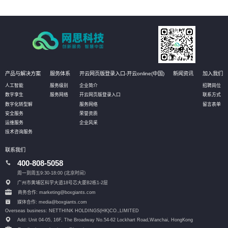
产品与解决方案
服务体系
开云网页版登录入口-开云online(中国)
新闻资讯
加入我们
人工智能
服务级别
企业简介
招聘岗位
数字孪生
服务网络
开云网页版登录入口
联系方式
数字化转型解
服务网络
留言表单
安全服务
荣誉资质
运维服务
企业风采
技术咨询服务
联系我们
400-808-5058
周一到周五9:30-18:00 (北京时间）
广州市黄埔区科学大道18号芯大厦B2栋1-2层
商务合作: marketing@boxgiants.com
媒体合作: media@boxgiants.com
Overseas business: NETTHINK HOLDINGS(HK)CO.,LIMITED
Add: Unit 04-05, 16F, The Broadway No.54-62 Lockhart Road,
Wanchai, HongKong