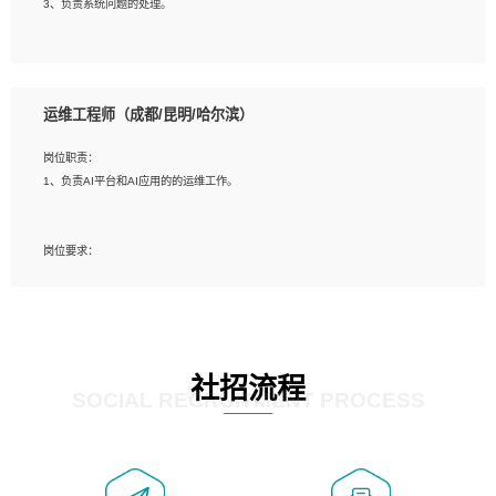
3、负责系统问题的处理。
5、必须有实际的生产环境系统维护经验。
6、有中国移动安全态势系统相关项目经验优先考虑。
岗位要求：
1、精通java编程，熟悉vue和jsp编程；
运维工程师（成都/昆明/哈尔滨）
2、熟悉linux命令；
3、熟练使用springmvc、springcloud、webservice等框架进行开发；
岗位职责：
4、熟练使用oracle、mysql进行开发；
1、负责AI平台和AI应用的的运维工作。
5、熟悉流程开发如使用activiti；
6、计算机相关专业本科以上学历，3年以上开发工作经验。
岗位要求：
1、计算机相关专业，大专以上学历，2年以上开发运维工作经验；
2、必须具备的能力：有丰富的运维开发和K8S运维经验；熟悉K8S、Git、docker
等相关工具使用；熟练掌握Linux环境下的Shell语言 ；工作责任感强、具有良好的
沟通能力、服务意识；
3、掌握Linux环境下的Python编程语言；
社招流程
4、掌握DevOps思想、方法和流程。Jenkins工具使用；
SOCIAL RECRUITMENT PROCESS
5、掌握常见中间件配置与优化，如mysql、nginx等；
6、掌握服务器的维护，熟悉linux系统的常用操作；
7、掌握和第三方系统API接口的维护操作，和安全漏洞扫描的修复工作。