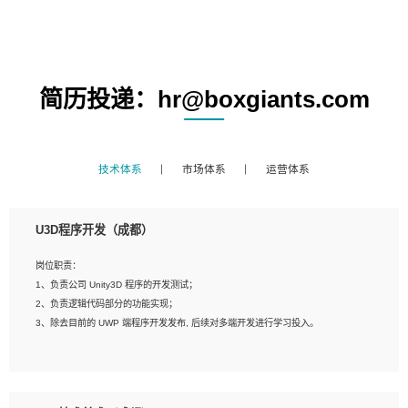
简历投递：hr@boxgiants.com
技术体系
市场体系
运营体系
U3D程序开发（成都）
岗位职责：
1、负责公司 Unity3D 程序的开发测试；
2、负责逻辑代码部分的功能实现；
3、除去目前的 UWP 端程序开发发布, 后续对多端开发进行学习投入。
岗位要求：
1、全日制本科相关专业，具有相关开发经验?年以上；