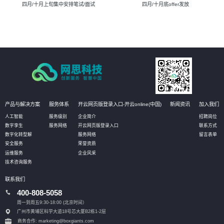
四月/十月上旬集中安排笔试/面试
四月/十月底offer发放
产品与解决方案
服务体系
开云网页版登录入口-开云online(中国)
新闻资讯
加入我们
人工智能
服务级别
企业简介
招聘岗位
数字孪生
服务网络
开云网页版登录入口
联系方式
数字化转型解
服务网络
留言表单
安全服务
荣誉资质
运维服务
企业风采
技术咨询服务
联系我们
400-808-5058
周一到周五9:30-18:00 (北京时间）
广州市黄埔区科学大道18号芯大厦B2栋1-2层
商务合作: marketing@boxgiants.com