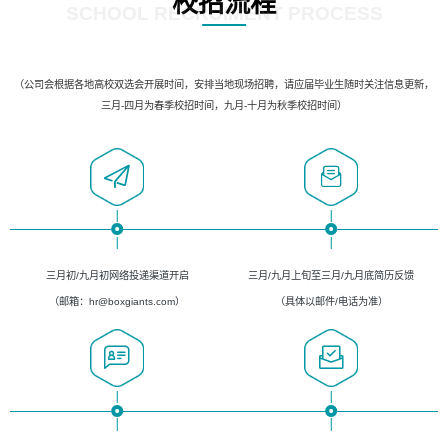
校招流程
SCHOOL RECRUIMENT PROCESS
（公司会根据各地高校双选会开展时间，安排当地现场招聘，请应届毕业生随时关注信息更新，
三月-四月为春季校招时间，九月-十月为秋季校招时间）
三月初/九月初网络投递渠道开启
三月/九月上旬至三月/九月底简历反馈
（邮箱：hr@boxgiants.com）
（具体以邮件/电话为准）