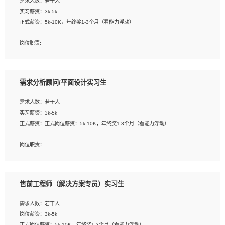
需求人数：若干人
1. 熟悉 Javascript, CSS, HTML, Vue, Git;
实习薪资：3k-5k
2. 熟悉前端常用框架, 能独立完成设计给予的 UI 效果;
正式薪资：5k-10K，年终奖1-3个月（看能力浮动）
3. 有良好的代码习惯, 低级错误出现频率低;
4. 具备优秀的沟通和协调能力，能承受比较大的工作压力;
岗位职责:
5. 自我驱动力强, 能自主学习新知识新技术, 并具有较强的自学能力;
1. 为企业客户提供软件技术服务。包括安装、升级、配置、调优、故障诊断等工
6. 了解前端设计及后端开发, 可快速和同事对接工作;
作；
7. 了解或熟悉 WebGL 及相关框架优先。
2. 在此基础上，并能为客户提供客户化技术支持方案，提升软件使用效率与价值。
需求分析顾问/平面设计实习生
任职要求:
需求人数：若干人
1. 计算机专业相关背景；
实习薪资：3k-5k
2. 自我学习和动手能力强，对操作系统、数据库有一定基础和兴趣；
正式薪资：正式岗位薪资：5k-10K，年终奖1-3个月（看能力浮动）
3.沟通能力强、有基础客户服务意识。
岗位职责：
1、 沟通客户需求，分析其实施的可行性，辅助项目经理完成展示策划、设计；
2、 把握设计时间节点，控制设计进度，完成展示设计任务；
3、配合平面设计师完成项目最终的整体汇报方案；参与项目例会，项目完工总结报
售前工程师（解决方案专员）实习生
告，设计项目文件管理和资料库维护；
4、 创新设计表现形式，优化流程、提高设计工作效率；
需求人数：若干人
5、 设计内容包括但不限于：展厅/博物馆/展馆的规划与空间设计，人机界面设计，
岗位薪资：3k-5k
标志及吉祥物设计，效果图后期处理等。
正式岗位薪资：5k-10K，年终奖1-3个月（看能力浮动）