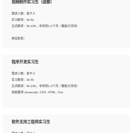
视频制作实习生（成都）
告，设计项目文件管理和资料库维护；
4、 创新设计表现形式，优化流程、提高设计工作效率；
需求人数：若干人
5、 设计内容包括但不限于：展厅/博物馆/展馆的规划与空间设计，人机界面设计，
实习薪资：3k-5k
标志及吉祥物设计，效果图后期处理等。
正式薪资：5k-10K，年终奖1-3个月（看能力浮动）
岗位要求：
岗位职责：
1、艺术设计类相关专业；
1、各类企业宣传片视频的剪辑和片头片尾包装；
2、热爱展览展示设计工作，熟悉行业动向，设计专业知识和产品专业知识；
2、广告片的后期剪辑与整体特效合成；
3、具有良好的人际沟通、准确判断客户需求并执行的能力、较强的团队合作能力和
3、特效及动画制作并了解后期合成软件。
服务意识。
程序开发实习生
岗位要求：
需求人数：若干人
1、热爱影视，责任心强，有强烈的兴趣和后期制作的主观能动性；
实习薪资：3k-5k
2、熟练使用After Effect、Photo Shop、熟练掌握视频剪辑和特效包装软件；
正式薪资：5k-10K，年终奖1-3个月（看能力浮动）
3、能对影片后期进行整体调色控制，具备一定审美感；
技能要求:Javascript, CSS, HTML, Vue
4、在剪辑上会思考，有一定编导思维；
5、踏实， 勤奋，愿意在工作中不断学习，提高自我；
工作职责：
6、能与同事友好相处。
1. 负责公司的前端项目的开发;
2. 负责公司已有项目的维护及迭代;
软件支持工程师实习生
工作要求: