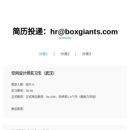
简历投递：hr@boxgiants.com
分类1
分类2
分类3
空间设计师实习生（武汉）
需求人数：若干人
实习薪资：3k-5k
正式薪资：正式岗位薪资：5k-10K，年终奖1-3个月（看能力浮动）
岗位职责：
1、 沟通客户需求，分析其实施的可行性，辅助项目经理完成展示策划、设计；
2、 把握设计时间节点，控制设计进度，完成展示设计任务；
3、配合平面设计师完成项目最终的整体汇报方案；参与项目例会，项目完工总结报