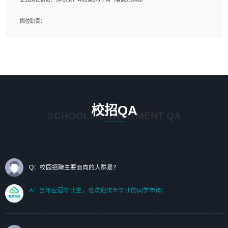
岗位要求：
岗位职责：
1、艺术设计类相关专业；（其中需求分析顾问不限专业）
1、完成主要工作：项目解决方案策划与编写，项目投标方案编写、项目申报方案编
2、热爱展览展示设计工作，熟悉行业动向，设计专业知识和产品专业知识；
写；
3、具有良好的人际沟通、准确判断客户需求并执行的能力、较强的团队合作能力和
2、人才队伍建设：完善SPL人才沉淀，积聚力量，为公司各省项目打单提供全面支
服务意识。
撑。
任职要求：
1. 熟悉 Javascript, CSS, HTML, Vue, Git;
校招QA
2. 熟悉 前端常用框架, 能独立完成设计给予的 UI 效果;
SCHOOL RECRUITMENT QA
3. 有良好的代码习惯, 低级错误出现频率低;
4. 具备优秀的沟通和协调能力，能承受比较大的工作压力;
5. 自我驱动力强, 能自主学习新知识新技术, 并具有较强的自学能力;
6. 了解前端设计及后端开发, 可快速和同事对接工作;
7. 了解或熟悉 WebGL 及相关框架优先。
Q：校园招聘主要面向的人群是？
（岗位人员专职于行业应用解决方案、项目申报方案、投标方案的策划编写）
A：当年应届毕业生，也欢迎次年毕业的同学申请；