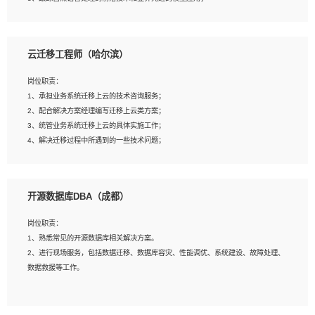
4、负责问答系统的搭建和知识图谱的建立；
云迁移工程师（哈尔滨）
岗位要求：
1、1年及以上自然语言处理方向研究或工作经验，统招本科及以上学历；
岗位职责：
2、熟悉tensorflow，keras，pytorch等常规深度学习框架，快速根据客户需求实现
1、承担业务系统迁移上云的技术咨询服务；
有效的模型；
2、配合解决方案经理编写迁移上云类方案；
3、熟悉掌握至少一种编程语言，如：Python，Java；
3、统管业务系统迁移上云的具体实施工作；
4、 熟悉NLP相关算法与实现；
4、解决迁移过程中所遇到的一些技术问题；
5、至少有一次及以上问答系统的项目实践，熟悉问答系统全流程开发者优先；
6、有较强的问题分析和处理能力，良好的团队合作意识；
7、 参与过相关竞赛或科研项目者优先。
岗位要求：
开源数据库DBA（成都）
1、专科及以上学历，三年以上工作经验，计算机等相关专业；
2、具备常见业务系统资源评估、部署优化和故障排查的能力；
岗位职责：
3、熟悉常见操作系统、存储、网络、 IO 等相关原理；
1、熟悉常见的开源数据库相关解决方案。
4、具有迁移工具实操经验，具备P2V、V2V迁移能力；
2、进行现场服务，包括数据迁移、数据库容灾、性能调优、系统建设、故障处理、
5、熟练华为、VMware虚拟化、云计算及云存储技术；
数据救援等工作。
6、熟悉主流数据库、应用服务器、中间件部署架构和运维方法；
7、具备资源池迁移、应用及数据迁移、异构数据迁移相关经验；
8、具有HCIE/H3CIE/VMware/阿里云等云计算方向认证者优先；
岗位要求：