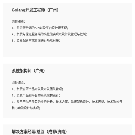
1、本科以上相关专业毕业，拥有三年以上相关数据工作经验经验。
Golang开发工程师（广州）
2、熟悉PostgreSQL、redis、MongoDB、ElasticSearch等开源数据库运维管理，
拥有开发经验优先。
岗位职责：
3、熟悉Oracle、MySQL、SQLServer中一种或多种优先。
1、负责服务端的API以及平台设计跟实现；
4、熟悉Hadoop、HBASE、Spark等大数据平台优先。
2、负责与保证服务端的高性能实现以及并发管理与控制；
5、熟悉linux或任意一种unix操作系统，如有较强操作系统侧工作经验者优先。
3、负责配合前端界面进行功能对接；
6、具备丰富的项目实施经验，较强的自我学习能力。
7、责任心强，为人友好，沟通能力强，具有良好的团队意识。
岗位要求：
1、本科及以上学历，计算机相关专业；
系统架构师（广州）
2、1年以上Golang开发工作经验，能独立完成相应项目开发；
3、基础扎实、熟悉数据结构与算法，熟悉多线程、多进程、IO复用等并发编程思维
岗位职责：
与实现，熟悉常用开源框架及设计模式；
1、负责自研产品开发及开发团队管理；
4、熟悉Golang、连接池、消息队列等组件使用、熟悉后端开发、测试、调试流程
2、负责产品和平台的系统架构设计；
跟工具使用；
3、参与产品与项目的业务分析、技术方案、系统架构设计、技术选型、技术攻关与
5、对技术有激情，喜欢钻研，能快速接受和掌握新技术，学习能力和工作责任心
核心功能设计与实现；
强，良好的沟通表达能力和团队协作能力。
4、根据业务及技术发展，做前瞻性的技术分析、研究及应用；
5、根据业务架构设计与业务需求，上接业务设计下接系统设计，编写系统概要设
计，指导技术骨干进行系统详细设计。
解决方案经理/总监（成都/济南）