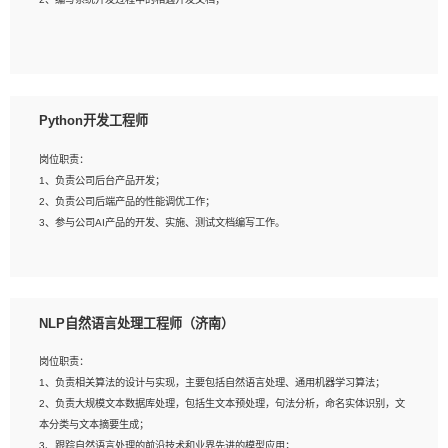
4、有较强的系统需求分析、文档编写能力、沟通能力；
5、具备与多团队合作的经验，良好团队协作精神；
岗位要求：
1、全日制本科及以上学历，计算机相关专业毕业，一年以上前端开发工作经验；
2、熟练掌握HTML、CSS、JavaScript等web相关技术；
Python开发工程师
3、熟悉react/vue/angular任何一种前端框架，熟悉react优先；
4、熟悉webpack配置和git操作；
岗位职责：
5、善于沟通，具有团队意识；
1、负责公司后台产品开发；
2、负责公司后端产品的性能调优工作；
3、参与公司AI产品的开发、实施、测试文档编写工作。
岗位要求:
1、计算机相关专业，本科及以上学历，2年以上后端开发经验，有过运营商项目经
NLP自然语言处理工程师（济南）
验的更佳；
2、熟练python编程语言，熟悉服务端开发流程，熟悉常见的算法和数据结构；
岗位职责：
3、熟悉数据库开发，熟悉Mysql、Oracle、MongoDb数据库应用开发其中一种；
1、负责相关算法的设计与实现，主要包括自然语言处理、通用机器学习算法；
4、熟悉Python Wed框架（Django/Flask...）代码能力优秀，熟悉编码规范和具备
2、负责大规模文本数据库处理，包括生文本预处理，句法分析，命名实体识别，文
良好的文档编写能力）；
本分类与文本摘要生成；
5、沟通表达能力强，具备团队协作能力。
3、跟踪自然语言处理的前沿技术和业界先进的模型应用；