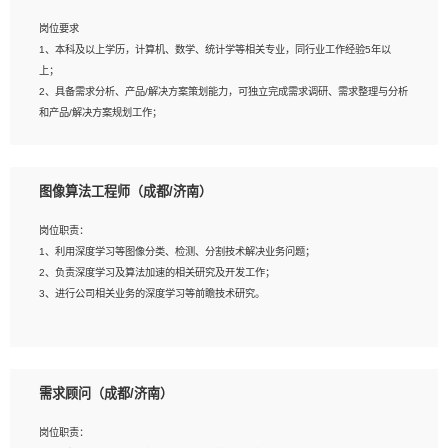
岗位要求
岗位要求：
1、本科及以上学历，计算机、数学、统计学等相关专业，同行业工作经验5年以
1、全日制统招本科及以上学历，计算机相关专业毕业，5年以上开发工作经验；
上；
2、具有扎实的java编程功底和良好的编码习惯，有分布式、多线程及高并发系统开
2、具备需求分析、产品/解决方案策划能力，可独立完成需求调研、需求整理与分析
发经验和性能调优经验尤佳；熟悉JVM调优；掌握基础中间件、基础架构方案和云
和产品/解决方案规划工作；
平台、云产品功能特性，熟练使用相关平台的功能和了解其背后实现机制；
3、逻辑缜密，对用户产品/解决方案体验敏感，对数据敏感，有产品/解决方案意
3、精通主流开发框架经验，精通一门主流开发语言；熟悉主流开源框架源码；
识，有主见，以数据为驱动，以结果为导向；
4、具有一定的大中型项目参与经验，有中间件、基础组件和框架的研发经验，具备
4、具有丰富的AI产品/解决方案解决方案经验，能够针对客户的需求，快速响应输出
研发管理流程建设经验；
图像算法工程师（成都/济南）
相关的解决方案，包括视频分析、图像识别、NLP、OCR、机器学习等；
5、熟悉Spring、Mybatis等开源框架和常用apache组件,熟悉Web服务端开发的各
5、具备AI技术背景，掌握TensorFlow、PyTorch、Spark MLlib、SK-Learn等常见
种常用框架和技术Springboot、Shiro、springcloud等；熟悉Linux常用命令和了解
岗位职责：
AI算法框架，对人脸识别、目标检测、图像识别、OCR、NLP等AI算法有深刻理
常用脚本语言，较丰富的线上系统运维经验，复杂问题排查思路清晰。
1、利用深度学习等图像分类、检测、分割技术解决业务问题；
解。具有AI平台级产品/解决方案从业经验者优先。具有大数据技术背景者优先；
2、负责深度学习及算法加速的相关研究及开发工作；
6、具备良好的客户意识与沟通能力，善于学习思考、创新与团队协作，认真负责、
3、进行公司相关业务的深度学习等前瞻技术研究。
执行力与抗压力强。
岗位要求：
1、统招本科以上学历，图形图像、计算机或数学相关专业；
需求顾问（成都/济南）
2、2年以上图像处理开发经验，熟悉python和spark开发；
3、熟练使用TensorFlow、Theano、Keras 及 Caffe 任意一种主流深度学习框架搭
岗位职责：
建深度学习系统环境；