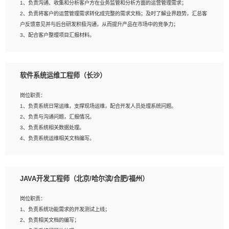
1、负责沟通、收集和分析客户方在业务监管和分析方面的运营管理需求；
4、熟悉OPENCV、HALCON等常用图像处理软件，熟练进行图像处理；
2、负责将客户的运营管理需求转化成完整的需求文档；及时了解业界趋势，汇总客
5、熟悉主流的分类算法、聚类算法和关联分析算法原理，能熟练使用神经网络算法
户反馈意见并与后台研发积极沟通，从而提升产品在市场中的竞争力；
的进行业务建模；
3、配合客户整理项目汇报材料。
6、对OCR领域有深入的研究，熟悉模型调参，压缩和整型化方法；
7、熟悉mysql、oracle、MongoDB、redis等其中一种数据库使用。
岗位要求：
软件系统运维工程师（长沙）
1、3年以上运营或解决方案的工作经验。
2、具备良好的逻辑能力、沟通能力和文字处理能力，能够从海量数据中发现关键特
岗位职责：
征，可独立提出完整的优化方案,并推动方案执行达成结果；熟练使用PPT、
1、负责系统日常运维，支撑现场运维，配合开发人员处理系统问题。
WORD、EXCEL等办公软件；
2、负责与沟通问题，汇报情况。
3、深入理解公司各项AI产品和技术信息；具有较强的文档编写能力，能独立撰写
3、负责系统相关数据处理。
PPT、方案建议书等，面试时需携带个人制作的专业PPT文件进行展示。
4、负责系统运维相关文档编写。
5、负责现场对接客户，沟通事项。
JAVA开发工程师（北京/哈尔滨/合肥/福州）
岗位要求：
1、计算机相关专业本科以上学历，1年以上软件系统运维经验。
岗位职责：
2、精通linux命令。
1、负责系统功能需求的开发测试上线；
3、熟悉oracle、mysql 数据库。
2、负责相关文档的编写；
4、善于沟通，具有良好的团队合作精神和协作能力。