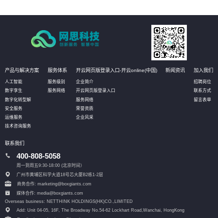
产品与解决方案
服务体系
开云网页版登录入口-开云online(中国)
新闻资讯
加入我们
人工智能
服务级别
企业简介
招聘岗位
数字孪生
服务网络
开云网页版登录入口
联系方式
数字化转型解
服务网络
留言表单
安全服务
荣誉资质
运维服务
企业风采
技术咨询服务
联系我们
400-808-5058
周一到周五9:30-18:00 (北京时间）
广州市黄埔区科学大道18号芯大厦B2栋1-2层
商务合作: marketing@boxgiants.com
媒体合作: media@boxgiants.com
Overseas business: NETTHINK HOLDINGS(HK)CO.,LIMITED
Add: Unit 04-05, 16F, The Broadway No.54-62 Lockhart Road,
Wanchai, HongKong