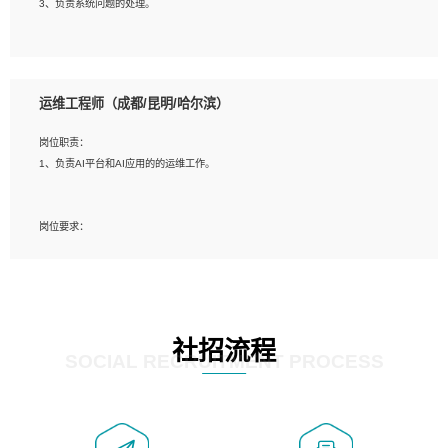
3、负责系统问题的处理。
5、必须有实际的生产环境系统维护经验。
6、有中国移动安全态势系统相关项目经验优先考虑。
岗位要求：
1、精通java编程，熟悉vue和jsp编程；
运维工程师（成都/昆明/哈尔滨）
2、熟悉linux命令；
3、熟练使用springmvc、springcloud、webservice等框架进行开发；
岗位职责：
4、熟练使用oracle、mysql进行开发；
1、负责AI平台和AI应用的的运维工作。
5、熟悉流程开发如使用activiti；
6、计算机相关专业本科以上学历，3年以上开发工作经验。
岗位要求：
1、计算机相关专业，大专以上学历，2年以上开发运维工作经验；
2、必须具备的能力：有丰富的运维开发和K8S运维经验；熟悉K8S、Git、docker
等相关工具使用；熟练掌握Linux环境下的Shell语言 ；工作责任感强、具有良好的
沟通能力、服务意识；
3、掌握Linux环境下的Python编程语言；
社招流程
4、掌握DevOps思想、方法和流程。Jenkins工具使用；
SOCIAL RECRUITMENT PROCESS
5、掌握常见中间件配置与优化，如mysql、nginx等；
6、掌握服务器的维护，熟悉linux系统的常用操作；
7、掌握和第三方系统API接口的维护操作，和安全漏洞扫描的修复工作。