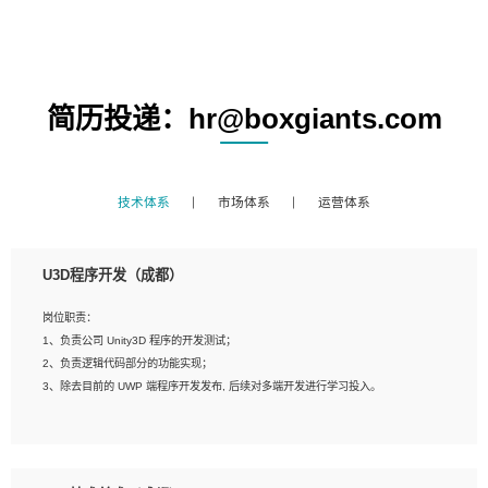
简历投递：hr@boxgiants.com
技术体系
市场体系
运营体系
U3D程序开发（成都）
岗位职责：
1、负责公司 Unity3D 程序的开发测试；
2、负责逻辑代码部分的功能实现；
3、除去目前的 UWP 端程序开发发布, 后续对多端开发进行学习投入。
岗位要求：
1、全日制本科相关专业，具有相关开发经验?年以上；