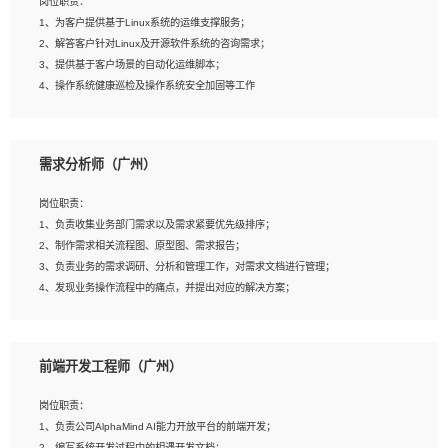
岗位职责：
4、在剪辑上会思考，有一定编导思维；
1、为客户提供基于Linux系统的运维支撑服务；
5、踏实， 勤奋，愿意在工作中不断学习，提高自我；
2、解答客户针对Linux及开源软件系统的咨询需求；
6、能与同事友好相处。
3、提供基于客户场景的自动化运维脚本；
4、操作系统健康巡检及操作系统安全加固等工作
岗位要求：
需求分析师（广州）
1、全日制本科计算机相关专业毕业，3年以上相关工作经验；
2、精通linux操作系统的运行维护，具有故障处理的能力
岗位职责：
3、熟练使用脚本语言，shell/python任一种，熟练使用Ansible
1、负责收集业务部门需求以及需求紧要优先级排序；
4、熟悉linux常见服务、中间件的基本原理、部署以及故障处理，如：Mysql、
2、制作需求相关流程图、原型图、需求报告；
Apache、Nginx、Zabbix、Kafka等
3、负责业务的需求调研、分析和管理工作，对需求文档进行管理；
5、熟悉主流虚拟化技术，如：VMware、KVM
4、发现业务操作流程中的痛点，并提出对应的解决方案；
6、具备网络方面的基础知识，熟悉常见的网络协议，如TCP/IP，转发原理，路由优
5、完成其他上级领导交予的任务和工作。
先级等
7、了解容器技术，熟悉docker或podman
8、有良好的文档编写能力和沟通能力，有RHCE证书优先
前端开发工程师（广州）
岗位要求：
1、本科以上学历，一年以上需求分析相关经验者优先；
岗位职责：
2、熟悉产品及需求规划工具，如:Axure、Xmind、MS Project等；
1、负责公司AlphaMind AI能力开放平台的前端开发；
3、具备良好的交流协调能力，有较强的责任感、工作积极主动；
2、编写系统开发过程中的相遇开发文档；