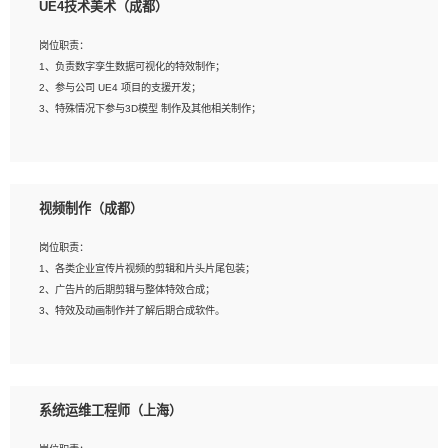
UE4技术美术（成都）
2、熟练掌握 Unity3D 程序开发，精通 C# 语言开发；
3、具有大量插件的使用调试经历，开发测试过 UWP 端程序者优先；
岗位职责：
4、有良好的沟通能力和团队合作意识；
1、负责数字孪生数据可视化的特效制作；
5、开发过 HoloLens 程序者优先。
2、参与公司 UE4 项目的支援开发；
3、特殊情况下参与3D模型 制作及其他相关制作；
岗位要求：
1、全日制本科以上学历，美术、动画相关专业毕业，具有相关效果制作经验2年以
视频制作（成都）
上；
2、熟练掌握 Particle 或 Niagara 制作特效模块；
岗位职责：
3、想象力丰富, 有一定的艺术审美深度；
1、各类企业宣传片视频的剪辑和片头片尾包装；
4、有良好的场景特效搭建功底；
2、广告片的后期剪辑与整体特效合成；
5、熟悉 3Ds Max 或者 Maya；
3、特效及动画制作并了解后期合成软件。
6、有良好的沟通能力和团队合作意识；
7、参与过建筑结构表现相关项目者优先
岗位要求：
1、热爱影视，责任心强，有强烈的兴趣和后期制作的主观能动性；
系统运维工程师（上海）
2、熟练使用After Effect、Photo Shop、熟练掌握视频剪辑和特效包装软件；
3、能对影片后期进行整体调色控制，具备一定审美感；