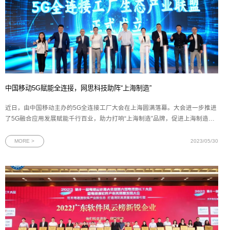
中国移动5G赋能全连接，网思科技助阵“上海制造”
近日，由中国移动主办的5G全连接工厂大会在上海圆满落幕。大会进一步推进
了5G融合应用发展赋能千行百业，助力打响“上海制造”品牌，促进上海制造业
数字化、网络化、智能化转型的加速发展。作为上海移动智慧工厂方案的合作
伙伴，网思科技副总裁肖君应邀出席大会，并参与5G全连接工厂生态产业联盟
MORE >
2023/05/30
签约仪式。图为5G全连