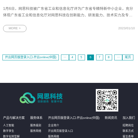
1月6日，网思科技被广东省工业和信息化厅评为广东省专精特新中小企业，充分
体现广东省工业和信息化厅对网思科技在创新能力、研发能力、技术实力及专业
化程度等方面的高度认可。图为网思科技通过2022年专精特新中小企业公示2022
年6月，工业和信息化部印发了《优质中小企业梯度培育管理暂行办法》，聚焦创
MORE >
2023/01/10
新型中小企业、省级专
开云网页版登录入口-开云online(中国)
···
4
5
6
7
8
···
尾页
产品与解决方案
服务体系
开云网页版登录入口-开云online(中国)
新闻资讯
加入我们
人工智能
服务级别
企业简介
招聘岗位
数字孪生
服务网络
开云网页版登录入口
联系方式
数字化转型解
服务网络
留言表单