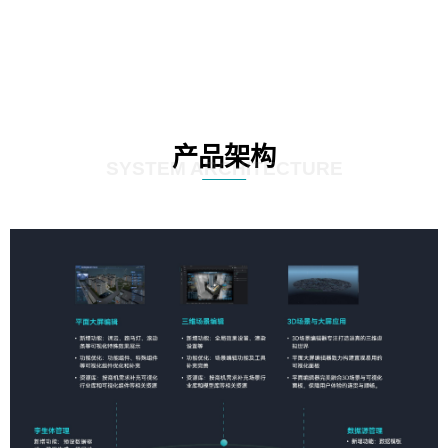
产品架构
SYSTEM ARCHITECTURE