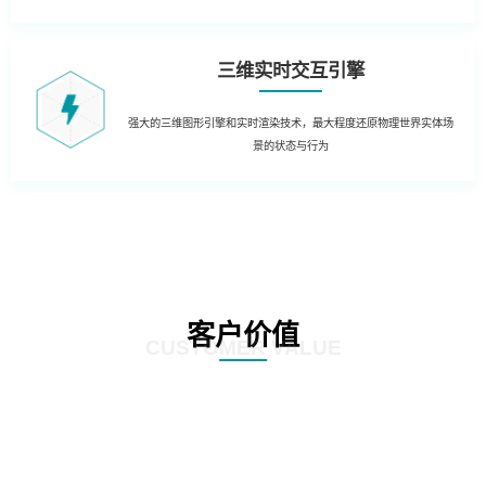
三维实时交互引擎
强大的三维图形引擎和实时渲染技术，最大程度还原物理世界实体场
景的状态与行为
客户价值
CUSTOMER VALUE
01
生产制造管理：结合实时生产数据，在3D场景中实时获知生产运营的KPI数据
和状态。同时当出现异常时，对各类报警信息进行处理和自动报警，定位到3D