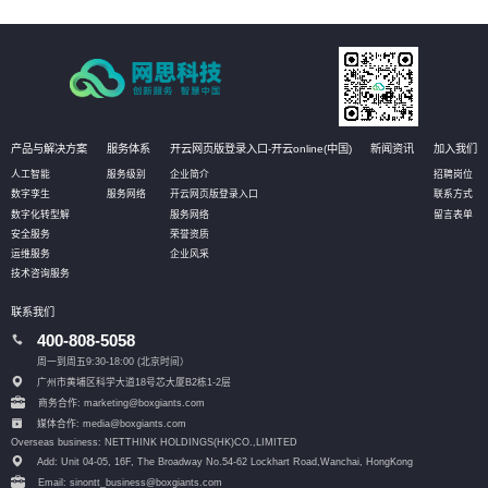
划、流程和步骤，帮助客户更好地规划IT改造管理方式。
产品与解决方案
服务体系
开云网页版登录入口-开云online(中国)
新闻资讯
加入我们
人工智能
服务级别
企业简介
招聘岗位
数字孪生
服务网络
开云网页版登录入口
联系方式
数字化转型解
服务网络
留言表单
安全服务
荣誉资质
运维服务
企业风采
技术咨询服务
联系我们
400-808-5058
周一到周五9:30-18:00 (北京时间）
广州市黄埔区科学大道18号芯大厦B2栋1-2层
商务合作: marketing@boxgiants.com
媒体合作: media@boxgiants.com
Overseas business: NETTHINK HOLDINGS(HK)CO.,LIMITED
Add: Unit 04-05, 16F, The Broadway No.54-62 Lockhart Road,
Wanchai, HongKong
Email: sinontt_business@boxgiants.com