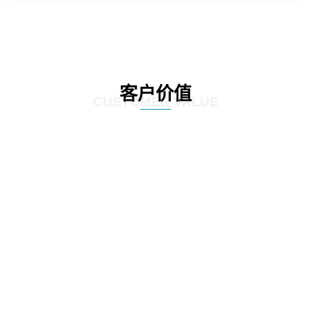
客户价值
CUSTOMER VALUE
01
通过定制化的咨询服务，制定符合客户实际情况的IT发展策略和实施方案，为客
户提供更有效的IT解决方案。
02
网思科技的服务不仅提供IT咨询，还能执行和监控策略实施的过程，并在必要时
对策略和方案进行调整，以确保长期的落实和卓越的结果。
03
IT咨询服务不仅仅是提供策略和方案，更重要的是要为实施提供具体的落地举措
和工作计划。网思科技的服务能够将IT发展策略和方案落地，提供具体的实施计