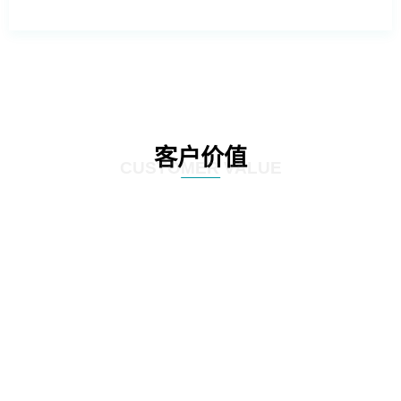
客户价值
CUSTOMER VALUE
01
根据客户不同的需求提供不同的数据库管理方案，针对客户现有数据库系统的
特点和运维要求，提供定制化的解决方案，帮助客户实现业务目标和持续优
化。
02
提供自动化和智能化的运维服务，提高运维效率，减少人力投入和运维成本，
并且通过系统性能和安全风险预警等方式帮助运维人员提前解决潜在问题，提
高系统安全稳定性。