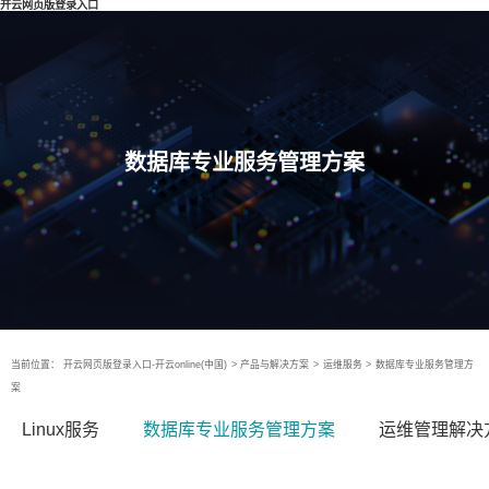
开云网页版登录入口
数据库专业服务管理方案
当前位置：
开云网页版登录入口-开云online(中国)
>
产品与解决方案
>
运维服务
>
数据库专业服务管理方
案
Linux服务
数据库专业服务管理方案
运维管理解决