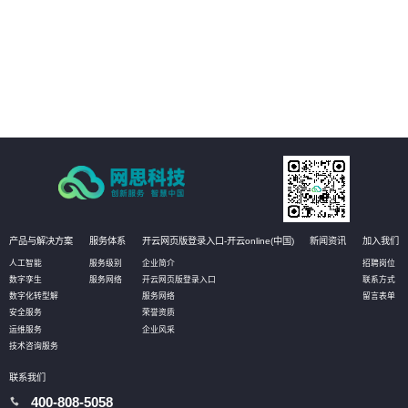
03
遵守国际标准和最佳实践，提供相应的数据管理方案，确保数据能够实现有效
的备份、恢复和保护，防止不必要的数据损失。
04
提供全方位的数据库管理服务，包括数据库设计、部署、监控、维护和优化等
环节，确保数据库系统的稳定运行，提高业务可用性和数据安全。
产品与解决方案
服务体系
开云网页版登录入口-开云online(中国)
新闻资讯
加入我们
人工智能
服务级别
企业简介
招聘岗位
数字孪生
服务网络
开云网页版登录入口
联系方式
数字化转型解
服务网络
留言表单
安全服务
荣誉资质
运维服务
企业风采
技术咨询服务
联系我们
400-808-5058