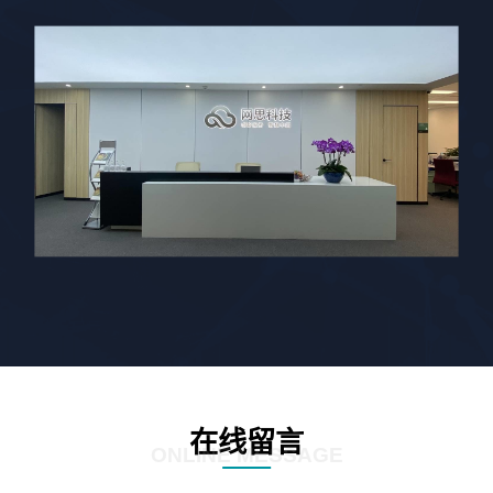
在线留言
ONLINE MESSAGE