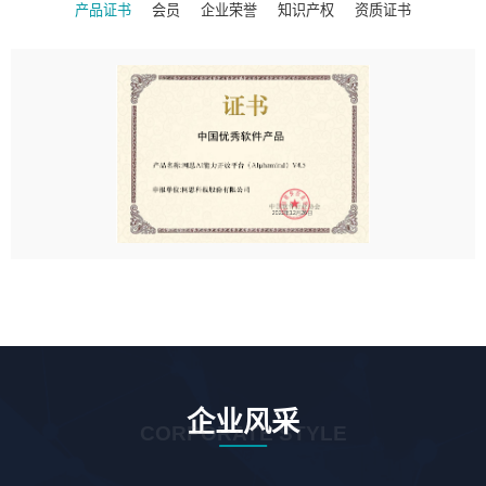
产品证书
会员
企业荣誉
知识产权
资质证书
企业风采
CORPORATE STYLE