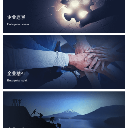
企业愿景
Enterprise vision
企业精神
Enterprise spirit