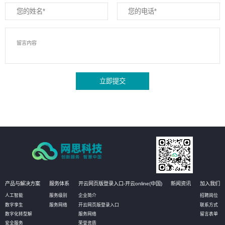
立即提交
产品与解决方案
服务体系
开云网页版登录入口-开云online(中国)
新闻资讯
加入我们
人工智能
服务级别
企业简介
招聘岗位
数字孪生
服务网络
开云网页版登录入口
联系方式
数字化转型解
服务网络
留言表单
安全服务
荣誉资质