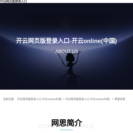
开云网页版登录入口
开云网页版登录入口-开云online(中国)
ABOUT US
当前位置：
开云网页版登录入口-开云online(中国)
>
开云网页版登录入口-开云online(中国)
>
荣誉资质
网思简介
COMPANY PROFILE