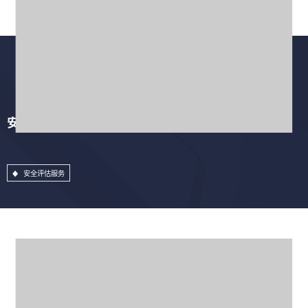
安全评估服务
安全评估服务