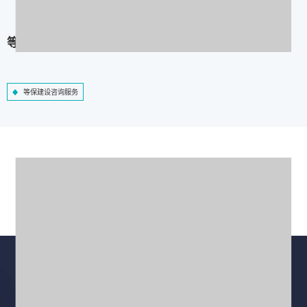
等保建设咨询服务
等保建设咨询服务