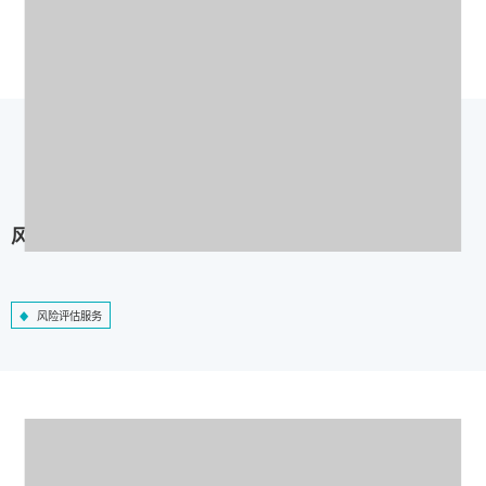
风险评估服务
风险评估服务