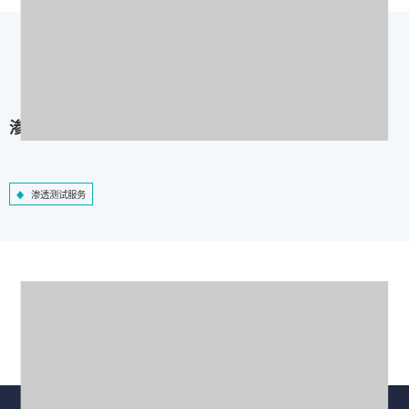
渗透测试服务
渗透测试服务