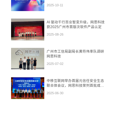
再到“数盾”可信流通
2025-10-11
AI 驱动千行百业智变升级，网思科技
获2025广州市首版次软件产品认定
2025-08-26
广州市工信局副局长黄符伟率队调研
网思科技
2025-07-02
中移互联网举办首届元信任安全生态
联合体会议，网思科技荣列首批成员
单位
2025-06-30