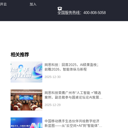
-开云
加入
全国服务热线：400-808-5058
我们
相关推荐
网思科技：回首2025，AI硕果盈枝；
前瞻2026，智能体纵马新程
2025-12-30
网思科技荣膺广州市“人工智能 +”精选
案例，副总裁参与圆桌论坛论AI发展态
势
2025-12-29
中国移动携手生态伙伴共绘数字经济
新蓝图——从“云空间+AI”到“智能体”，