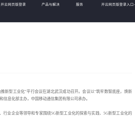
开云网页版登录
产品与解决
服务
开云网页版登录入口
入口
方案
体系
online(中国)
互联网助推新型工业化”平行会议在湖北武汉成功召开。会议以“筑牢数智底座，焕新
工业和信息化部主办，中国移动通信集团有限公司承办。
、行业企业等领导和专家围绕5G新型工业化的探索与实践、5G新型工业化的