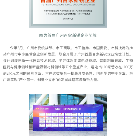
图为首届广州百家新锐企业奖牌
今年3月，广州市委统战部、市工商联、市工信局、市国资委、市科技局为推
动广州市中小民营企业创新发展，联合开展了广州首届百家新锐企业培优计划。
该计划聚焦新一代信息技术领域、半导体及集成电路领域、智能制造领域、生物
医药与健康领域和新能源新材料领域等五个重点产业，遴选出100家营收在1000万
到2亿元之间的民营企业，旨在选拔培育一批最具成长性、创新型的中小企业，为
广州实现“产业第一、制造业立市”的发展战略再添新锐力量。