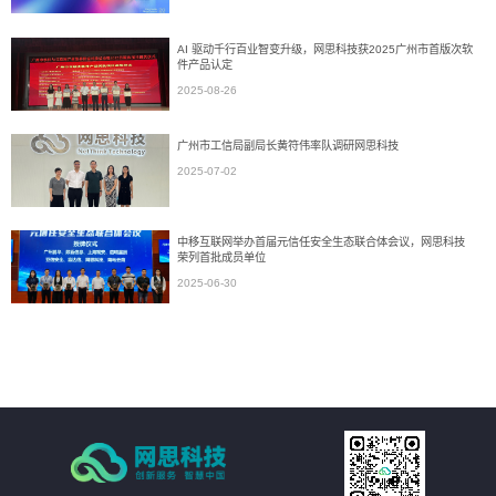
AI 驱动千行百业智变升级，网思科技获2025广州市首版次软
件产品认定
2025-08-26
广州市工信局副局长黄符伟率队调研网思科技
2025-07-02
中移互联网举办首届元信任安全生态联合体会议，网思科技
荣列首批成员单位
2025-06-30