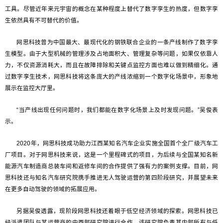
工具。尽管近年来元宇宙的概念在某种程度上替代了数字孪生的热度，但数字孪
生依然具有不可替代的价值。
网思科技曾为中国最大、最现代化的钢铁联合企业的一条产线制作了数字孪
生模型。由于大型机械的管理涉及占地面积大、管理复杂等问题，如果仅依靠人
力，不仅资源消耗大，而且在故障排除和关键点监控方面也难以做到精细化。通
过数字孪生技术，网思科技将这条庞大的产线浓缩到一个数字化场景中，形象地
展示在监控大厅里。
“当产线出现任何问题时，我们都能在数字化场景上及时发现问题。”吴俊表
示。
2020年，网思科技成功助力江西某知名汽车企业实施全国首个全厂级汽车工
厂项目。对于网思科技来说，这是一个里程碑式的项目，为后续与全国某知名新
能源汽车制造商总装车间和返修车间的合作提供了强有力的案例支撑。目前，网
思科技还与知名汽车研究院携手推进无人驾驶运营的第四阶段研究，并展望未来
在更多自动驾驶的领域的拓展应用。
另据吴俊透露，现阶段网思科技还着眼于低空经济领域的探索。网思科技已
经派遣团队与某运营商的中西部研究院进行合作，该研究院负责其内部所有与低