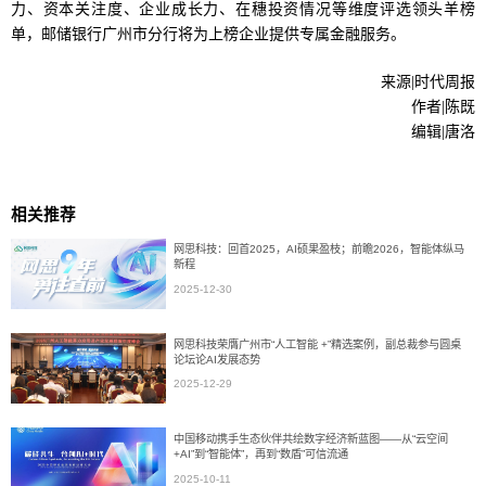
力、资本关注度、企业成长力、在穗投资情况等维度评选领头羊榜
单，邮储银行广州市分行将为上榜企业提供专属金融服务。
来源|时代周报
作者|陈既
编辑|唐洛
相关推荐
网思科技：回首2025，AI硕果盈枝；前瞻2026，智能体纵马
新程
2025-12-30
网思科技荣膺广州市“人工智能 +”精选案例，副总裁参与圆桌
论坛论AI发展态势
2025-12-29
中国移动携手生态伙伴共绘数字经济新蓝图——从“云空间
+AI”到“智能体”，再到“数盾”可信流通
2025-10-11