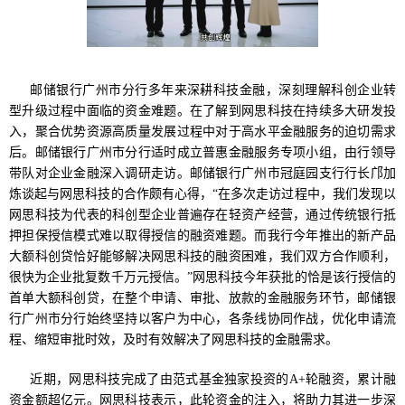
邮储银行广州市分行多年来深耕科技金融，深刻理解科创企业转
型升级过程中面临的资金难题。在了解到网思科技在持续多大研发投
入，聚合优势资源高质量发展过程中对于高水平金融服务的迫切需求
后。邮储银行广州市分行适时成立普惠金融服务专项小组，由行领导
带队对企业金融深入调研走访。邮储银行广州市冠庭园支行行长邝加
炼谈起与网思科技的合作颇有心得，“在多次走访过程中，我们发现以
网思科技为代表的科创型企业普遍存在轻资产经营，通过传统银行抵
押担保授信模式难以取得授信的融资难题。而我行今年推出的新产品
大额科创贷恰好能够解决网思科技的融资困难，我们双方合作顺利，
很快为企业批复数千万元授信。”网思科技今年获批的恰是该行授信的
首单大额科创贷，在整个申请、审批、放款的金融服务环节，邮储银
行广州市分行始终坚持以客户为中心，各条线协同作战，优化申请流
程、缩短审批时效，及时有效解决了网思科技的金融需求。
近期，网思科技完成了由范式基金独家投资的A+轮融资，累计融
资金额超亿元。网思科技表示，此轮资金的注入，将助力其进一步深