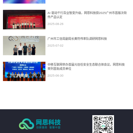
AI 驱动千行百业智变升级，网思科技获2025广州市首版次软
件产品认定
2025-08-26
广州市工信局副局长黄符伟率队调研网思科技
2025-07-02
中移互联网举办首届元信任安全生态联合体会议，网思科技
荣列首批成员单位
2025-06-30