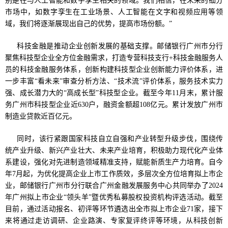
别是在与人工智能和数字孪生相关的领域。我们相信，在未来的细分
市场中，如数字孪生在工业场景、人工智能在文字和视频应用等领
域，我们将逐渐展现出自己的优势，提高市场份额。”
科技金融是推动企业创新发展的基础支撑。邮储银行广州市分行
聚焦科技型企业全方位金融需求，打造专营科技支行+科技金融服务人
员的科技金融服务体系，创新构建科技型企业创新能力评价体系，进
一步丰富“看未来”审查分析方法、“技术流”评价体系，服务技术实力
强、成长潜力大的“高成长型”科技型企业。截至今年11月末，累计服
务广州市科技型企业近630户，融资金额超108亿元。累计发放广州市
制造业贷款近百亿元。
同时，该行紧跟国家科技自立自强和产业转型升级步伐，围绕传
统产业升级、新兴产业壮大、未来产业培育，积极助力现代化产业体
系建设，强化对先进制造领域精准支持，赋能新质生产力培育。自今
年7月起，为优化提高企业上市工作质效，多层次全方位培育拟上市企
业，邮储银行广州市分行联合广州金融发展服务中心共同举办了2024
年广州拟上市企业“领头羊”暨优秀私募股权投资机构评选活动。截至
目前，通过活动报名、初评等环节遴选出全市拟上市企业71家，接下
来将通过走访调研、企业路演、专家复评终评等环境，从科技创新